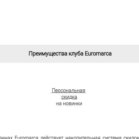
Преимущества клуба Euromarca
Персональная
скидка
на новинки
азинах Euromarca действует накопительная система скидо