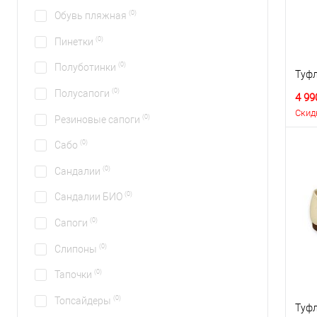
(0)
Обувь пляжная
(0)
Пинетки
(0)
Полуботинки
Туфл
(0)
Полусапоги
4 99
Скид
(0)
Резиновые сапоги
(0)
Сабо
(0)
Сандалии
(0)
Сандалии БИО
(0)
Сапоги
(0)
Слипоны
(0)
Тапочки
(0)
Топсайдеры
Туфл