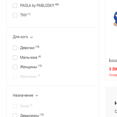
(94)
PAOLA by PABLOSKY
(1)
TNY
Для кого
(16)
Девочки
(4)
Мальчика
Босо
(10)
Женщины
3 39
Скид
(0)
Мужчины
Назначение
(0)
Зима
С
(10)
Демисезон