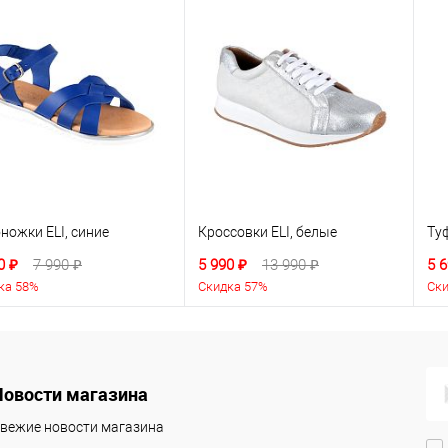
ножки ELI, синие
Кроссовки ELI, белые
Туф
0 ₽
7 990 ₽
5 990 ₽
13 990 ₽
5 6
ка 58%
Скидка 57%
Ски
Новости магазина
вежие новости магазина