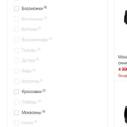
(5)
Босоножки
(0)
Ботильоны
(0)
Ботинки
(0)
Высокие кеды
(0)
Гольфы
Мока
(0)
Дутики
сини
4 99
(0)
Кеды
Скид
(0)
Колготки
(2)
Кроссовки
(0)
Лоферы
(4)
Мокасины
(0)
Носки