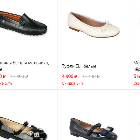
сины ELI для мальчика,
Мо
Туфли ELI, белые
е
чё
0 ₽
11 490 ₽
4 990 ₽
11 490 ₽
5 6
ка 57%
Скидка 57%
Ски