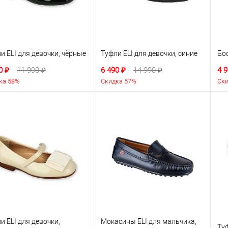
и ELI для девочки, чёрные
Туфли ELI для девочки, синие
Бо
0 ₽
11 990 ₽
6 490 ₽
14 990 ₽
4 9
ка 58%
Скидка 57%
Ски
и ELI для девочки,
Мокасины ELI для мальчика,
Туф