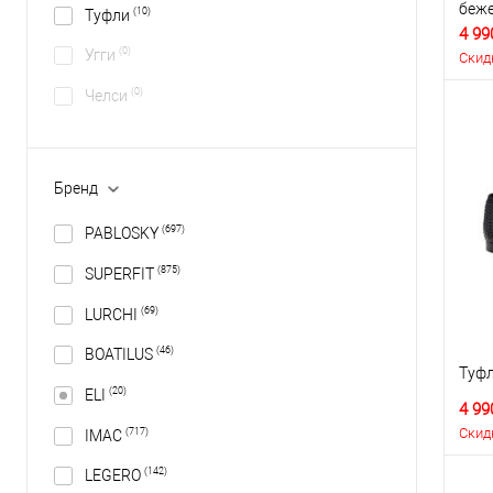
беж
(10)
Туфли
4 99
(0)
Угги
Скид
(0)
Челси
Бренд
(697)
PABLOSKY
(875)
SUPERFIT
(69)
LURCHI
(46)
BOATILUS
Туфл
(20)
ELI
4 99
Скид
(717)
IMAC
(142)
LEGERO