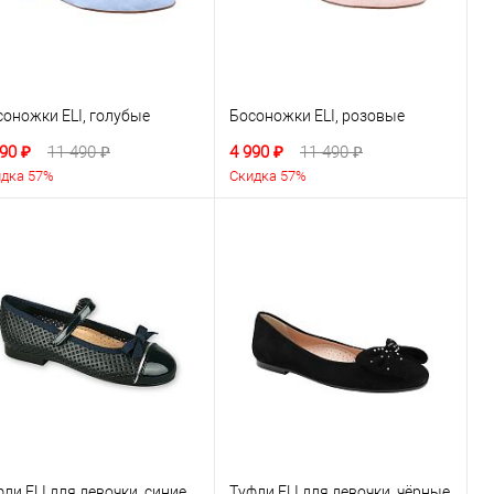
соножки ELI, голубые
Босоножки ELI, розовые
90 ₽
11 490 ₽
4 990 ₽
11 490 ₽
дка 57%
Скидка 57%
ли ELI для девочки, синие
Туфли ELI для девочки, чёрные