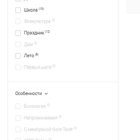
(10)
Школа
(0)
Физкультура
(12)
Праздник
(0)
Дом
(8)
Лето
(0)
Первые шаги
Особенности
(0)
Босоногая
(0)
Непромокаемая
(0)
С мембраной Gore-Tex®
(0)