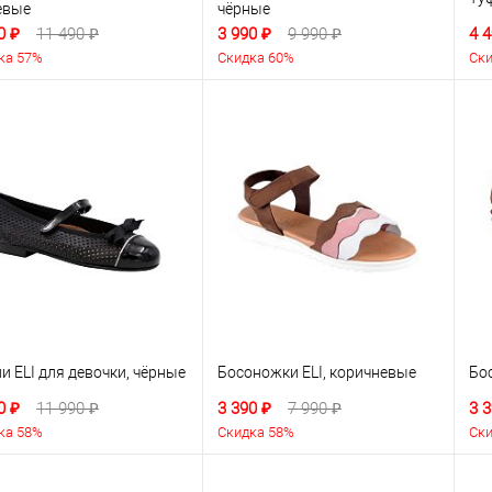
евые
чёрные
0 ₽
11 490 ₽
3 990 ₽
9 990 ₽
4 4
ка 57%
Скидка 60%
Ски
и ELI для девочки, чёрные
Босоножки ELI, коричневые
Бо
0 ₽
11 990 ₽
3 390 ₽
7 990 ₽
3 3
ка 58%
Скидка 58%
Ски