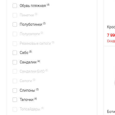
(4)
Обувь пляжная
(0)
Пинетки
(2)
Полуботинки
Крос
(0)
Полусапоги
7 99
Скид
(0)
Резиновые сапоги
(3)
Сабо
(4)
Сандалии
(0)
Сандалии БИО
(0)
Сапоги
(2)
Слипоны
(4)
Тапочки
(0)
Топсайдеры
Боти