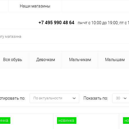
Наши магазины
+7 495 990 48 64
пн-чт с 10:00 до 19:00; пт 
Вся обувь
Девочкам
Мальчикам
Малышам
ртировать по:
Показать по:
По актуальности
30
инка
новинка
но