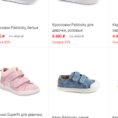
Кроссовки Pablosky для
Ке
совки Pablosky, белые
девочки, розовые
се
0 ₽
11 490 ₽
8 490 ₽
12 490 ₽
4 4
ка 30%
Скидка 32%
Ски
нки Superfit для девочки,
Кеды Pablosky, синие
Ке