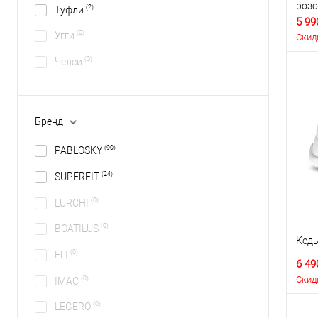
роз
(2)
Туфли
5 99
(0)
Угги
Скид
(0)
Челси
Бренд
(90)
PABLOSKY
(24)
SUPERFIT
(0)
LURCHI
(0)
BOATILUS
Кеды
(0)
ELI
6 49
Скид
(0)
IMAC
(0)
LEGERO