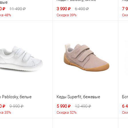
овые
0 ₽
11 490 ₽
3 990 ₽
6 490 ₽
7 9
ка 48%
Скидка 39%
Ски
 Pablosky, белые
Кеды Superfit, бежевые
Бо
0 ₽
9 990 ₽
5 990 ₽
12 490 ₽
6 4
ка 35%
Скидка 52%
Ски