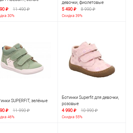
девочки, фиолетовые
90 ₽
11 490 ₽
5 490 ₽
8 990 ₽
дка 30%
Скидка 39%
Ботинки Superfit для девочки,
тинки SUPERFIT, зелёные
розовые
90 ₽
11 990 ₽
4 990 ₽
10 990 ₽
дка 46%
Скидка 55%