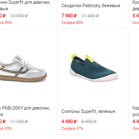
нки Superfit для девочки,
Кр
Сандалии Pablosky, бежевые
овые
де
0 ₽
10 990 ₽
7 990 ₽
11 490 ₽
5 4
ка 55%
Скидка 30%
Ски
 PABLOSKY для девочки,
Кед
Слипоны Superfit, зелёные
ые
ро
0 ₽
11 990 ₽
4 490 ₽
8 490 ₽
4 4
ка 33%
Скидка 47%
Ски