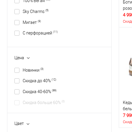
100% Веган
Боти
роз
(5)
Sky Charms
4 99
Скид
(9)
Мигает
(11)
С перфорацией
Цена
(3)
Новинки
(12)
Скидка до 40%
(99)
Скидка 40-60%
(0)
Скидка больше 60%
Кеды
бел
7 99
Скид
Цвет