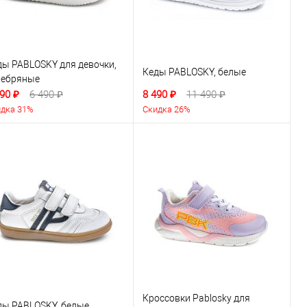
ды PABLOSKY для девочки,
Кеды PABLOSKY, белые
ребряные
90 ₽
6 490 ₽
8 490 ₽
11 490 ₽
дка 31%
Скидка 26%
Кроссовки Pablosky для
ды PABLOSKY, белые