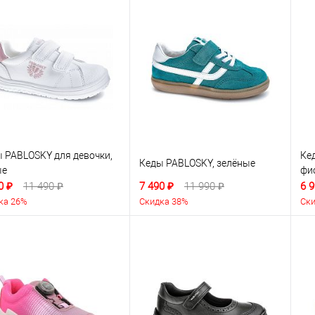
 PABLOSKY для девочки,
Кед
Кеды PABLOSKY, зелёные
ые
фи
0 ₽
11 490 ₽
7 490 ₽
11 990 ₽
6 9
ка 26%
Скидка 38%
Ски