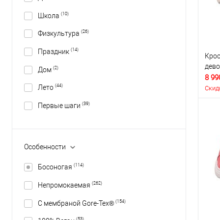
(10)
Школа
(26)
Физкультура
(14)
Праздник
Крос
дево
(2)
Дом
8 99
(44)
Лето
Скид
(39)
Первые шаги
Особенности
(114)
Босоногая
(262)
Непромокаемая
(154)
С мембраной Gore-Tex®
(53)