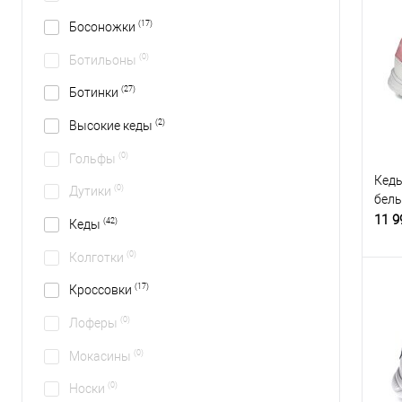
(17)
Босоножки
(0)
Ботильоны
(27)
Ботинки
(2)
Высокие кеды
(0)
Гольфы
Кеды
(0)
Дутики
бел
11 9
(42)
Кеды
(0)
Колготки
(17)
Кроссовки
(0)
Лоферы
(0)
Мокасины
(0)
Носки