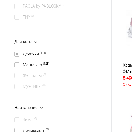
(0)
PAOLA by PABLOSKY
(0)
TNY
Для кого
(114)
Девочки
(123)
Мальчика
Кеды
бел
(0)
Женщины
8 49
Скид
(0)
Мужчины
Назначение
(0)
Зима
(40)
Демисезон