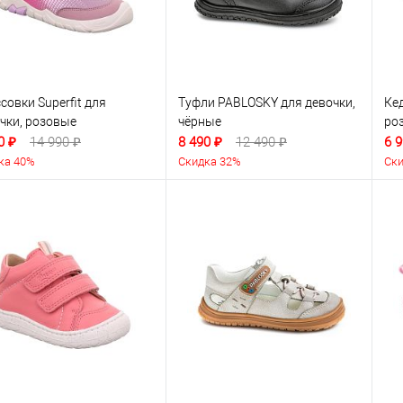
совки Superfit для
Туфли PABLOSKY для девочки,
Кед
чки, розовые
чёрные
ро
0 ₽
14 990 ₽
8 490 ₽
12 490 ₽
6 9
ка 40%
Скидка 32%
Ски