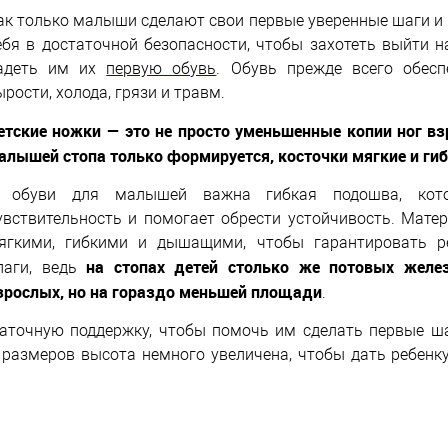
ак только малыши сделают свои первые уверенные шаги и 
ебя в достаточной безопасности, чтобы захотеть выйти н
адеть им их
первую обувь
.
Обувь прежде всего обесп
ырости, холода, грязи и травм.
етские ножки — это не просто уменьшенные копии ног взр
алышей стопа только формируется, косточки мягкие и гиб
 обуви для малышей важна гибкая подошва, кото
увствительность и помогает обрести устойчивость. Мат
ягкими, гибкими и дышащими, чтобы гарантировать р
н
а стопах детей столько же потовых желез
лаги, ведь
зрослых, но на гораздо меньшей площади
.
аточную поддержку, чтобы помочь им сделать первые ш
 размеров высота немного увеличена, чтобы дать ребенк