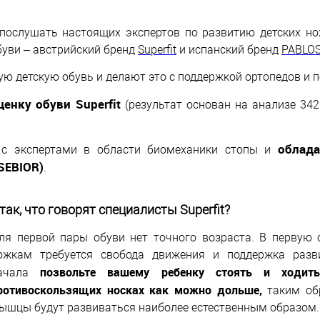
послушать настоящих экспертов по развитию детских но
уви – австрийский бренд
Superfit
и испанский бренд
PABLO
ю детскую обувь и делают это с поддержкой ортопедов и п
нку обуви Superfit
(результат основан на анализе 342
облад
с экспертами в области биомеханики стопы и
SEBIOR)
.
так, что говорят специалисты Superfit?
ля первой пары обуви нет точного возраста. В первую
ожкам требуется свобода движения и поддержка разв
позвольте вашему ребенку стоять и ходит
ачала
ротивоскользящих носках как можно дольше,
таким об
ышцы будут развиваться наиболее естественным образом.