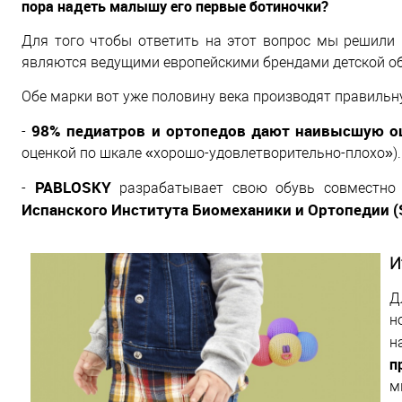
пора надеть малышу его первые ботиночки?
Для того чтобы ответить на этот вопрос мы решили 
являются ведущими европейскими брендами детской об
Обе марки вот уже половину века производят правильну
98% педиатров и ортопедов дают наивысшую оце
-
оценкой по шкале «хорошо-удовлетворительно-плохо»).
PABLOSKY
-
разрабатывает свою обувь совместно 
Испанского Института Биомеханики и Ортопедии (
И
Д
н
н
п
м