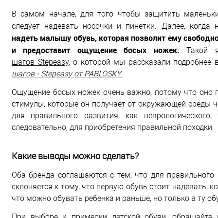
В самом начале, для того чтобы защитить маленьк
следует надевать носочки и пинетки. Далее, когда 
надеть малышу обувь, которая позволит ему свободно
и предоставит ощущение босых ножек.
Такой я
шагов Stepeasy
, о которой мы рассказали подробнее 
шагов - Stepeasy от PABLOSKY
.
Ощущение босых ножек очень важно, потому что оно 
стимулы, которые он получает от окружающей среды че
для правильного развития, как неврологического, 
следовательно, для приобретения правильной походки.
Какие выводы можно сделать?
Оба бренда соглашаются с тем, что для правильного 
склоняется к тому, что первую обувь стоит надевать, к
что можно обувать ребенка и раньше, но только в ту о
При выборе и примерки детской обуви, обращайте