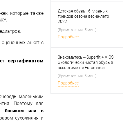
Детская обувь - 6 главных
жек, которые также
трендов сезона весна-лето
SKY
.
2022
(Время чтения: 5 мин.)
едиатров.
Подробнее
 оценочных анкет с
Знакомьтесь – Superfit + VIOS!
ает сертификатом
Экологически чистая обувь в
ассортименте Euromarca
(Время чтения: 5 мин.)
Подробнее
 очередь маленьким
ития. Поэтому для
ь босиком или в
разом сухожилия и