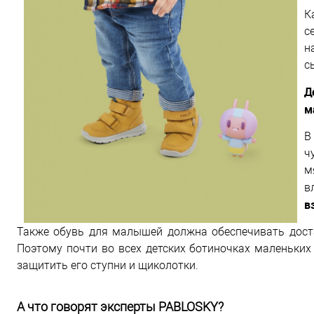
К
с
н
с
Д
м
В
ч
м
в
в
Также обувь для малышей должна обеспечивать дост
Поэтому почти во всех детских ботиночках маленьких
защитить его ступни и щиколотки.
А что говорят эксперты PABLOSKY?