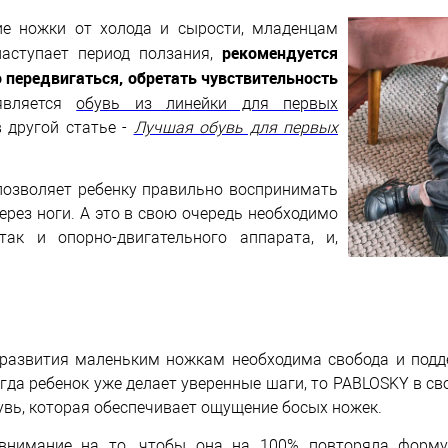
ие ножки от холода и сырости, младенцам
рекомендуется
наступает период ползания,
 передвигаться, обретать чувствительность
вляется
обувь из линейки для первых
в другой статье -
Лучшая обувь для первых
позволяет ребенку правильно воспринимать
рез ноги. А это в свою очередь необходимо
так и опорно-двигательного аппарата, и,
развития маленьким ножкам необходима свобода и поддер
огда ребенок уже делает уверенные шаги, то PABLOSKY в св
бувь, которая обеспечивает ощущение босых ножек.
 внимание на то, чтобы она на 100% повторяла форм