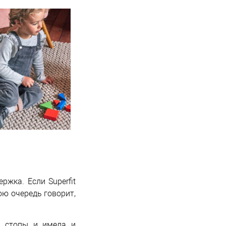
жка. Если Superfit
ою очередь говорит,
у стопы и имела и