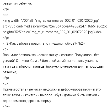
развития ребенка.
</p>
<p>
<img width="700" alt="img_st_euromarca_002_01_02072020.jpg"
src="/upload/medialibrary/2e7/2e70d4bc4a44988a2471f6b61e0c2bd
height="525" title="img_st_euromarca_002_01_02072020.jpg"><br>
</p>
<h2>Как выбрать правильно гнущуюся обувь?</h2>
<p>
Возьмите ботинок за носок и пятку и согните. Получилось без
усилий? Отлично! Самый большой изгиб вы должны увидеть
там, где сгибаются пальцы (примерно четверть длины подошвы
от носка).
</p>
<p>
Причем остальные части не должны деформироваться – и это
тоже важный критерий выбора. Обувь должна быть мягкой и
одновременно держать форму.
</p>