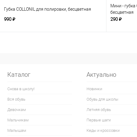
Мини - губка
Губка COLLONIL для полировки, бесцветная
бесцветная
990 ₽
290 ₽
Каталог
Актуально
Снова в школу!
Новинки
Вся обувь
Обувь для школы
Девочкам
Летняя обувь
Мальчикам
Первые шаги
Малышам
Кеды и кроссовки