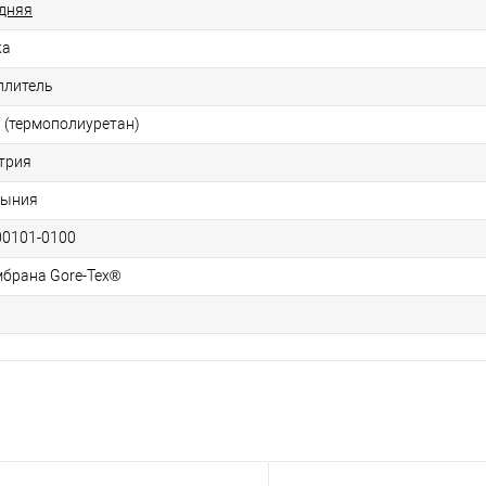
дняя
жа
плитель
 (термополиуретан)
трия
мыния
00101-0100
брана Gore-Tex®