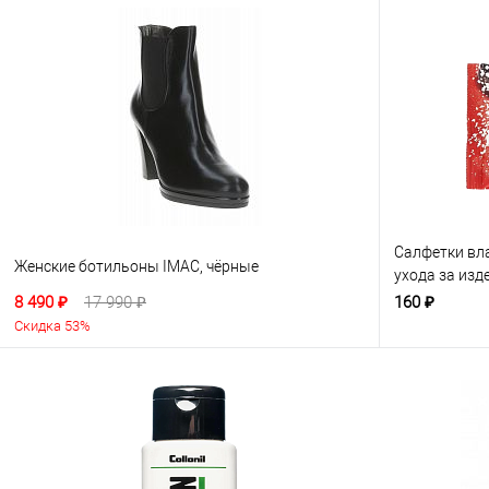
Салфетки вл
Женские ботильоны IMAC, чёрные
ухода за изд
бесцветные
8 490 ₽
17 990 ₽
160 ₽
Скидка 53%