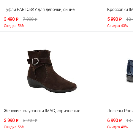
Туфли PABLOSKY для девочки, синие
Кроссовки IM
3 490 ₽
7 990 ₽
5 990 ₽
10 
Скидка 56%
Скидка 43%
Женские полусапоги IMAC, коричневые
Лоферы Paola
3 990 ₽
8 990 ₽
6 990 ₽
13 
Скидка 56%
Скидка 48%