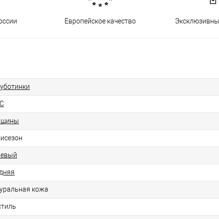
оссии
Европейское качество
Эксклюзивны
уботинки
C
нщины
исезон
жевый
дняя
уральная кожа
стиль