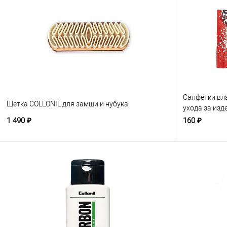
Салфетки вл
Щетка COLLONIL для замши и нубука
ухода за изд
бесцветные
1 490 ₽
160 ₽