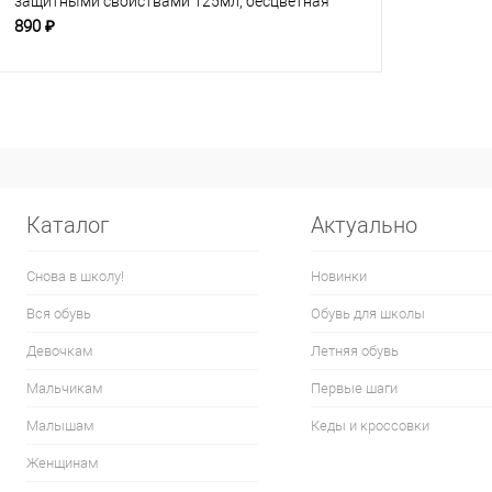
защитными свойствами 125мл, бесцветная
890 ₽
Каталог
Актуально
Снова в школу!
Новинки
Вся обувь
Обувь для школы
Девочкам
Летняя обувь
Мальчикам
Первые шаги
Малышам
Кеды и кроссовки
Женщинам