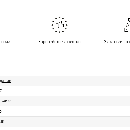
оссии
Европейское качество
Эксклюзивны
далии
C
ьчика
о
ий