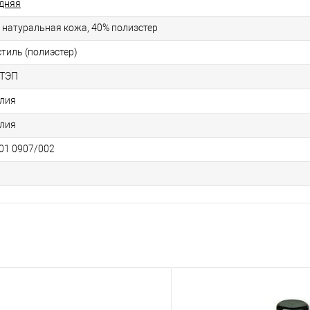
дняя
 натуральная кожа, 40% полиэстер
стиль (полиэстер)
ТЭП
лия
лия
01 0907/002