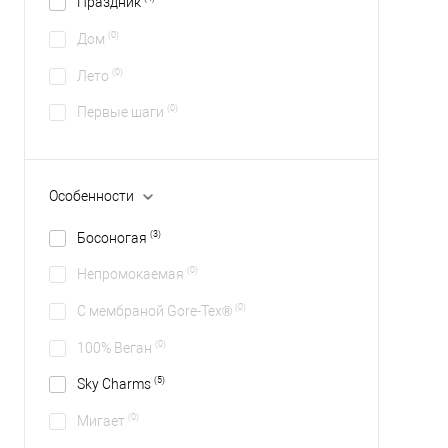
Праздник
(0)
Дом
(0)
Лето
(0)
Первые шаги
Особенности
(3)
Босоногая
(0)
Непромокаемая
(0)
С мембраной Gore-Tex®
(0)
100% Веган
(5)
Sky Charms
(0)
Мигает