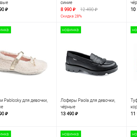
овые
синие
чё
90 ₽
8 990 ₽
12 490 ₽
10
Скидка 28%
инка
новинка
но
и Pablosky для девочки,
Лоферы Paola для девочки,
Туф
ые
чёрные
ко
90 ₽
13 490 ₽
11
инка
новинка
но