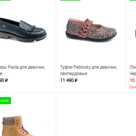
ры Paola для девочки,
Туфли Pablosky для девочки,
Ло
е
леопардовые
чё
90 ₽
11 490 ₽
10
Ски
инка