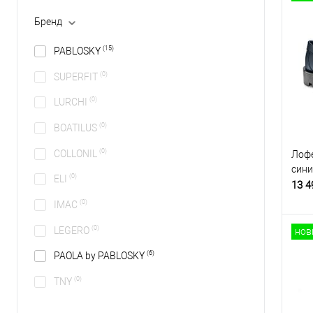
Бренд
(15)
PABLOSKY
(0)
SUPERFIT
(0)
LURCHI
(0)
BOATILUS
(0)
COLLONIL
Лофе
сини
(0)
ELI
13 4
(0)
IMAC
(0)
LEGERO
нов
(6)
PAOLA by PABLOSKY
(0)
TNY