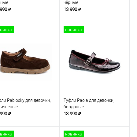
рные
чёрные
 990 ₽
13 990 ₽
винка
новинка
ли Pablosky для девочки,
Туфли Paola для девочки,
ричневые
бордовые
 990 ₽
13 990 ₽
винка
новинка