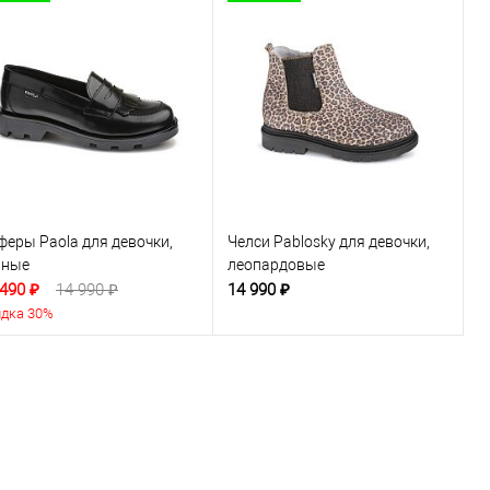
феры Paola для девочки,
Челси Pablosky для девочки,
рные
леопардовые
 490 ₽
14 990 ₽
14 990 ₽
дка 30%