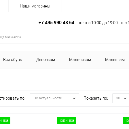
Наши магазины
+7 495 990 48 64
пн-чт с 10:00 до 19:00; пт 
Вся обувь
Девочкам
Мальчикам
Малышам
ртировать по:
Показать по:
По актуальности
30
инка
новинка
но