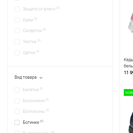
(0)
Защита от влаги
(0)
Крем
(0)
Салфетки
(0)
Чистка
(0)
Щётки
Кеды
бел
11 9
Вид товара
(0)
Балетки
нов
(0)
Босоножки
(0)
Ботильоны
(1)
Ботинки
(0)