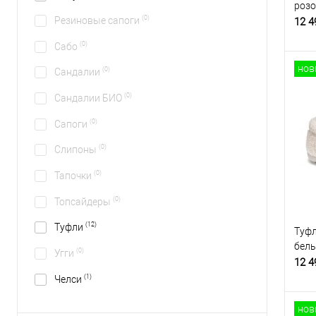
роз
(0)
Резиновые сапоги
12 4
(0)
Сабо
нов
(0)
Сандалии
(0)
Сандалии БИО
(0)
Сапоги
(0)
Слипоны
(0)
Тапочки
(0)
Топсайдеры
(12)
Туфли
Туфл
бел
(0)
Угги
12 4
(1)
Челси
нов