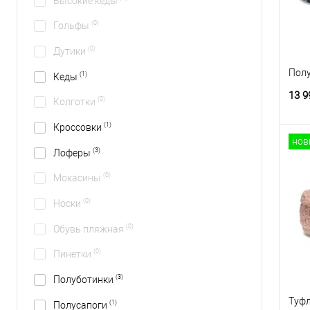
Высокие кеды
(0)
Гольфы
(0)
Дутики
Полу
(1)
Кеды
13 9
(0)
Колготки
(1)
Кроссовки
нов
(3)
Лоферы
(0)
Мокасины
(0)
Носки
(0)
Обувь пляжная
(0)
Пинетки
(3)
Полуботинки
Туфл
(1)
Полусапоги