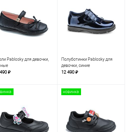
ли Pablosky для девочки,
Полуботинки Pablosky для
рные
девочки, синие
 490 ₽
12 490 ₽
винка
новинка