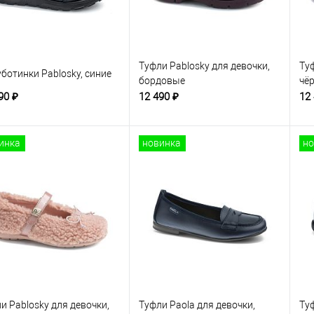
Туфли Pablosky для девочки,
Туф
ботинки Pablosky, синие
бордовые
чё
90 ₽
12 490 ₽
12
инка
новинка
но
и Pablosky для девочки,
Туфли Paola для девочки,
Туф