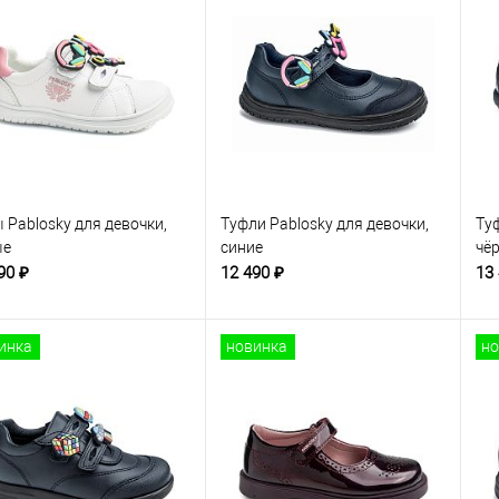
 Pablosky для девочки,
Туфли Pablosky для девочки,
Туф
ые
синие
чё
90 ₽
12 490 ₽
13
инка
новинка
но