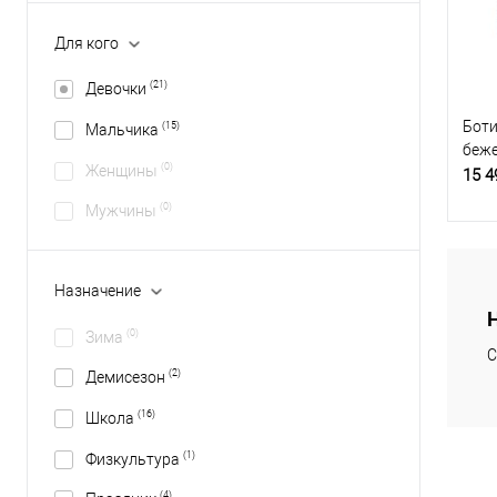
Для кого
(21)
Девочки
Боти
(15)
Мальчика
беж
(0)
Женщины
15 4
(0)
Мужчины
Назначение
(0)
Зима
С
(2)
Демисезон
(16)
Школа
(1)
Физкультура
(4)