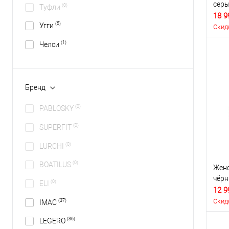
сер
(0)
Туфли
18 9
(5)
Угги
Скид
(1)
Челси
Бренд
(0)
PABLOSKY
(0)
SUPERFIT
(0)
LURCHI
(0)
BOATILUS
Женс
чёр
(0)
ELI
12 9
Скид
(37)
IMAC
(36)
LEGERO