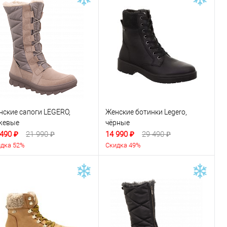
нские сапоги LEGERO,
Женские ботинки Legero,
жевые
чёрные
 490 ₽
21 990 ₽
14 990 ₽
29 490 ₽
дка 52%
Скидка 49%