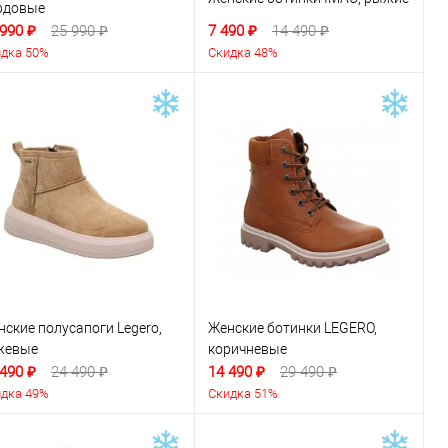
рдовые
 990 ₽
25 990 ₽
7 490 ₽
14 490 ₽
дка 50%
Скидка 48%
нские полусапоги Legero,
Женские ботинки LEGERO,
жевые
коричневые
 490 ₽
24 490 ₽
14 490 ₽
29 490 ₽
дка 49%
Скидка 51%