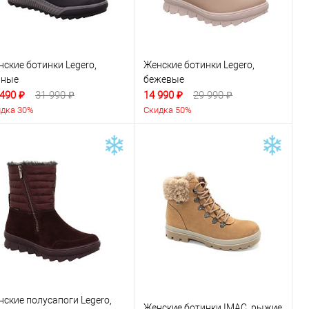
ские ботинки Legero,
Женские ботинки Legero,
рные
бежевые
 490 ₽
31 990 ₽
14 990 ₽
29 990 ₽
дка 30%
Скидка 50%
нские полусапоги Legero,
Женские ботинки IMAC, рыжие