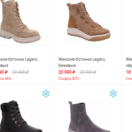
кие ботинки Legero,
Женские ботинки Legero,
Жен
евые
бежевые
чё
90 ₽
29 490 ₽
20 990 ₽
29 990 ₽
18
ка 49%
Скидка 30%
Ски