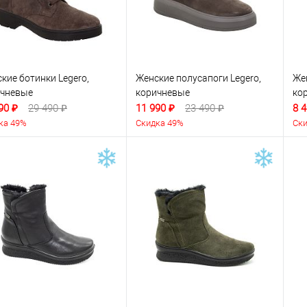
кие ботинки Legero,
Женские полусапоги Legero,
Же
ичневые
коричневые
ко
90 ₽
29 490 ₽
11 990 ₽
23 490 ₽
8 4
ка 49%
Скидка 49%
Ски