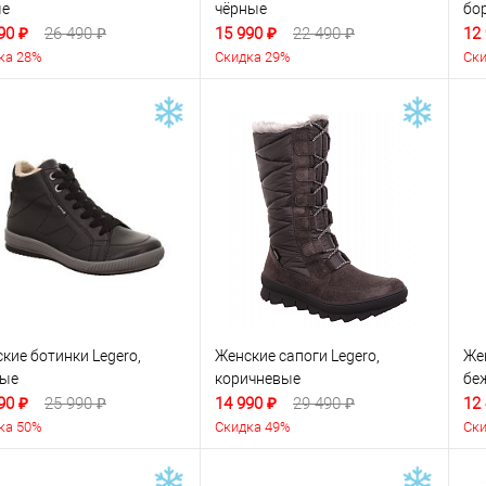
ые
чёрные
бо
90 ₽
26 490 ₽
15 990 ₽
22 490 ₽
12
ка 28%
Скидка 29%
Ски
кие ботинки Legero,
Женские сапоги Legero,
Же
ные
коричневые
бе
90 ₽
25 990 ₽
14 990 ₽
29 490 ₽
12
ка 50%
Скидка 49%
Ски