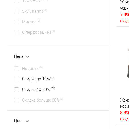
100% Веган
Женс
чёр
(0)
Sky Charms
7 49
Скид
(0)
Мигает
(0)
С перфорацией
Цена
(0)
Новинки
(7)
Скидка до 40%
(66)
Скидка 40-60%
(0)
Скидка больше 60%
Женс
кор
8 39
Скид
Цвет