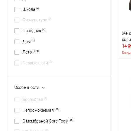
(4)
Школа
(0)
Физкультура
(4)
Праздник
Женс
кор
(1)
Дом
14 9
(116)
Лето
Скид
(0)
Первые шаги
Особенности
(0)
Босоногая
(65)
Непромокаемая
(35)
С мембраной Gore-Tex®
(0)