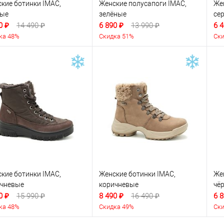
кие ботинки IMAC,
Женские полусапоги IMAC,
Же
ные
зелёные
се
0 ₽
14 490 ₽
6 890 ₽
13 990 ₽
6 4
ка 48%
Скидка 51%
Ски
кие ботинки IMAC,
Женские ботинки IMAC,
Же
ичневые
коричневые
чё
0 ₽
15 990 ₽
8 490 ₽
16 490 ₽
6 8
ка 48%
Скидка 49%
Ски