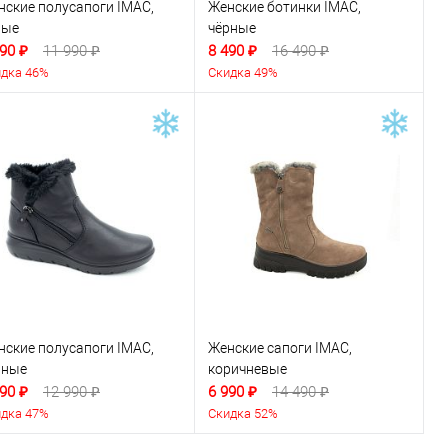
нские полусапоги IMAC,
Женские ботинки IMAC,
рые
чёрные
90 ₽
11 990 ₽
8 490 ₽
16 490 ₽
дка 46%
Скидка 49%
нские полусапоги IMAC,
Женские сапоги IMAC,
рные
коричневые
90 ₽
12 990 ₽
6 990 ₽
14 490 ₽
дка 47%
Скидка 52%