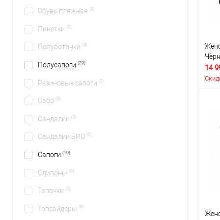
(0)
Обувь пляжная
(0)
Пинетки
Женс
(0)
Полуботинки
Чёр
(20)
Полусапоги
14 9
Скид
(0)
Резиновые сапоги
(0)
Сабо
(0)
Сандалии
(0)
Сандалии БИО
(10)
Сапоги
(0)
Слипоны
(0)
Тапочки
(0)
Топсайдеры
Женс