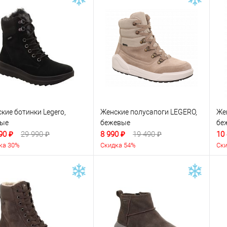
кие ботинки Legero,
Женские полусапоги LEGERO,
Же
ные
бежевые
бе
90 ₽
29 990 ₽
8 990 ₽
19 490 ₽
10
ка 30%
Скидка 54%
Ски