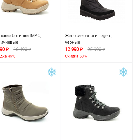
нские ботинки IMAC,
Женские сапоги Legero,
ричневые
чёрные
90 ₽
16 490 ₽
12 990 ₽
25 990 ₽
дка 49%
Скидка 50%