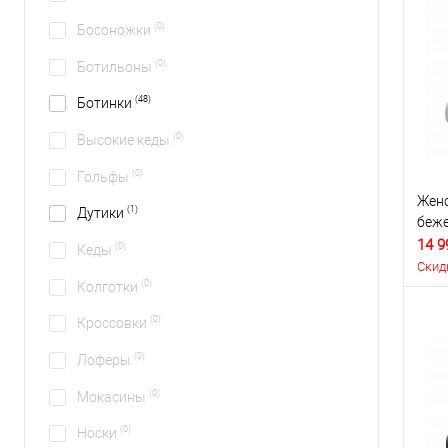
(0)
Босоножки
(0)
Ботильоны
(48)
Ботинки
(0)
Высокие кеды
(0)
Гольфы
Женс
(1)
Дутики
беж
14 9
(0)
Кеды
Скид
(0)
Колготки
(0)
Кроссовки
(0)
Лоферы
(0)
Мокасины
(0)
Носки