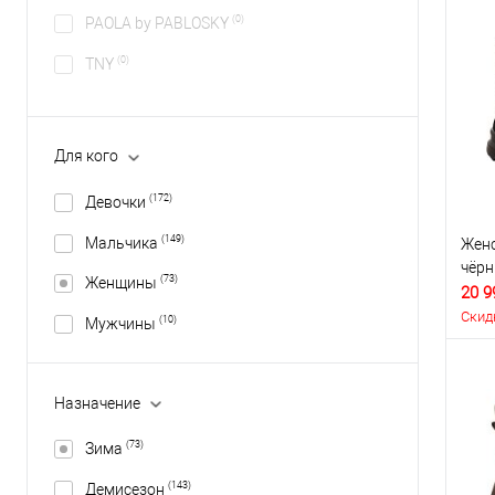
(0)
PAOLA by PABLOSKY
(0)
TNY
Для кого
(172)
Девочки
(149)
Мальчика
Женс
чёр
(73)
Женщины
20 9
Скид
(10)
Мужчины
Назначение
(73)
Зима
(143)
Демисезон