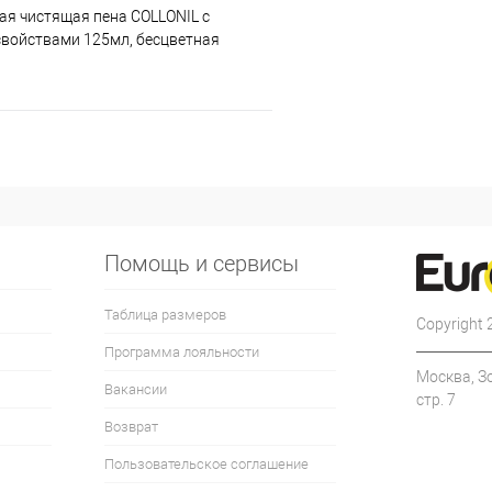
ая чистящая пена COLLONIL с
войствами 125мл, бесцветная
Помощь и сервисы
Таблица размеров
Copyright
Программа лояльности
Москва, З
Вакансии
стр. 7
Возврат
Пользовательское соглашение