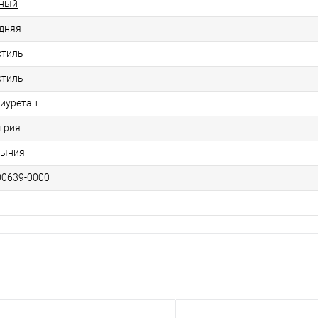
ный
дняя
стиль
стиль
иуретан
трия
мыния
00639-0000