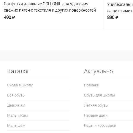
Салфетки влажные COLLONIL для удаления
Универсальн
свежих пятен с текстиля и других поверхностей
защитными с
15 шт, бесцветные
490 ₽
890 ₽
Каталог
Актуально
Снова в школу!
Новинки
Вся обувь
Обувь для школы
Девочкам
Летняя обувь
Мальчикам
Первые шаги
Малышам
Кеды и кроссовки