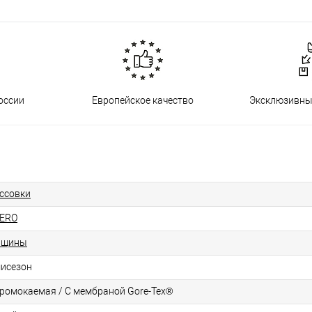
оссии
Европейское качество
Эксклюзивны
ссовки
ERO
нщины
исезон
ромокаемая / С мембраной Gore-Tex®