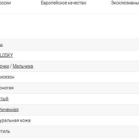
оссии
Европейское качество
Эксклюзивны
ды
LOSKY
очки
/
Мальчика
исезон
оногая
лтый
личенная
уральная кожа
стиль