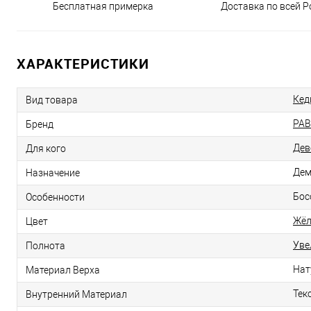
Бесплатная примерка
Доставка по всей Р
ХАРАКТЕРИСТИКИ
Ке
Вид товара
PAB
Бренд
Дев
Для кого
Дем
Назначение
Бос
Особенности
Жё
Цвет
Уве
Полнота
Нат
Материал Верха
Тек
Внутренний Материал