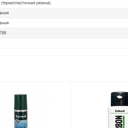
 (термопластичная резина)
ания
ания
788