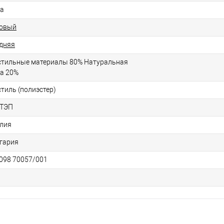
а
овый
дняя
стильные материалы 80% Натуральная
а 20%
стиль (полиэстер)
ТЭП
лия
гария
098 70057/001