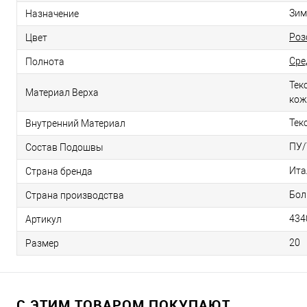
Зим
Назначение
Роз
Цвет
Сре
Полнота
Тек
Материал Верха
кож
Тек
Внутренний Материал
ПУ/
Состав Подошвы
Ита
Страна бренда
Бол
Страна производства
434
Артикул
20
Размер
С ЭТИМ ТОВАРОМ ПОКУПАЮТ