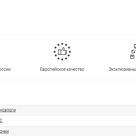
оссии
Европейское качество
Эксклюзивны
усапоги
C
очки