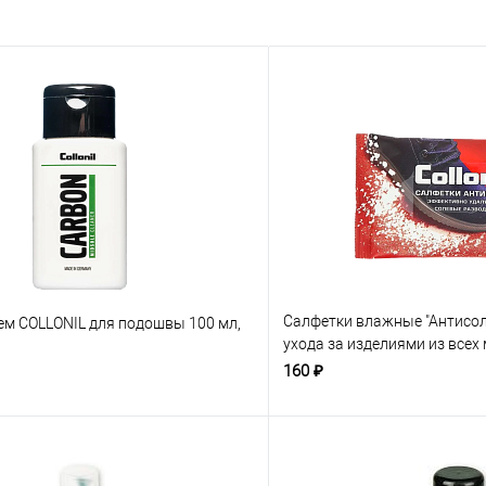
Салфетки влажные "Антисол
ем COLLONIL для подошвы 100 мл,
ухода за изделиями из всех
бесцветные
160 ₽