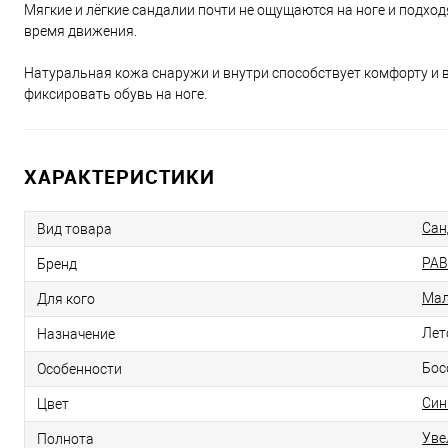
Мягкие и лёгкие сандалии почти не ощущаются на ноге и подх
время движения.
Натуральная кожа снаружи и внутри способствует комфорту и в
фиксировать обувь на ноге.
ХАРАКТЕРИСТИКИ
Сан
Вид товара
PAB
Бренд
Мал
Для кого
Лет
Назначение
Бос
Особенности
Син
Цвет
Уве
Полнота