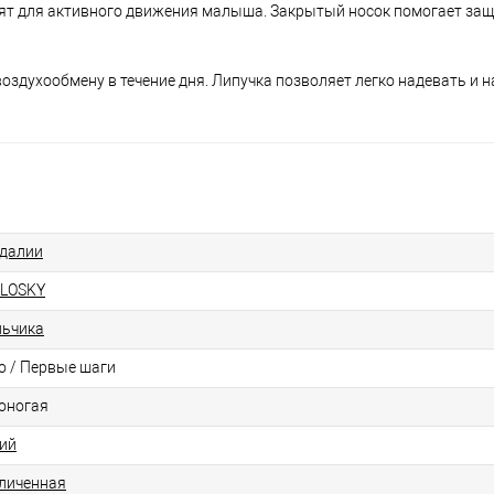
одят для активного движения малыша. Закрытый носок помогает защ
оздухообмену в течение дня. Липучка позволяет легко надевать и 
далии
LOSKY
ьчика
о / Первые шаги
оногая
ий
личенная