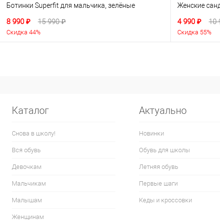
Ботинки Superfit для мальчика, зелёные
Женские сан
8 990 ₽
15 990 ₽
4 990 ₽
10 
Скидка 44%
Скидка 55%
Каталог
Актуально
Снова в школу!
Новинки
Вся обувь
Обувь для школы
Девочкам
Летняя обувь
Мальчикам
Первые шаги
Малышам
Кеды и кроссовки
Женщинам