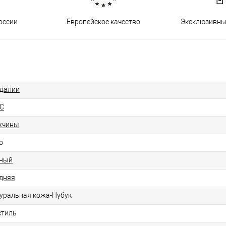
оссии
Европейское качество
Эксклюзивны
далии
C
жчины
о
ный
дняя
уральная кожа-Нубук
стиль