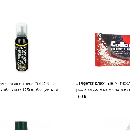
Салфетки влажные "Антисол
ая чистящая пена COLLONIL с
ухода за изделиями из всех
войствами 125мл, бесцветная
бесцветные
160 ₽