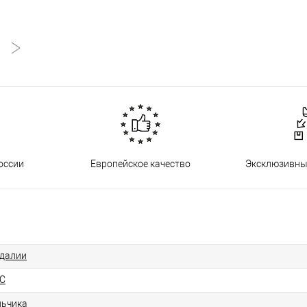
оссии
Европейское качество
Эксклюзивны
далии
C
ьчика