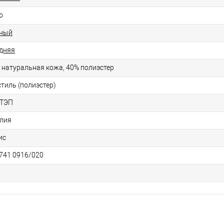
о
ный
дняя
 натуральная кожа, 40% полиэстер
стиль (полиэстер)
ТЭП
лия
ис
741 0916/020