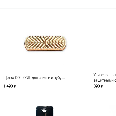
Универсальн
Щетка COLLONIL для замши и нубука
защитными с
1 490 ₽
890 ₽