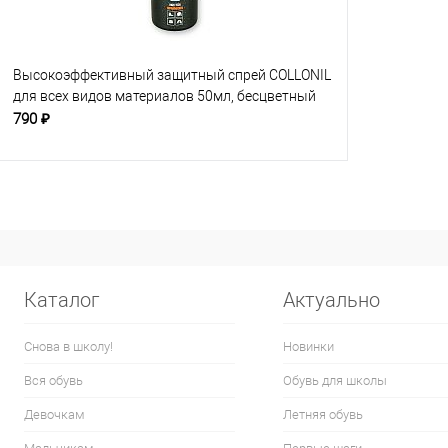
Высокоэффективный защитный спрей COLLONIL
для всех видов материалов 50мл, бесцветный
790 ₽
Каталог
Актуально
Снова в школу!
Новинки
Вся обувь
Обувь для школы
Девочкам
Летняя обувь