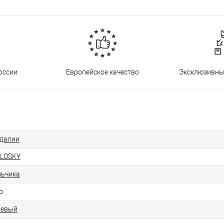
оссии
Европейское качество
Эксклюзивны
далии
LOSKY
ьчика
о
жевый