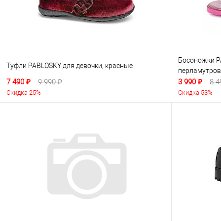
Босоножки P
Туфли PABLOSKY для девочки, красные
перламутро
7 490 ₽
9 990 ₽
3 990 ₽
8 4
Скидка 25%
Скидка 53%