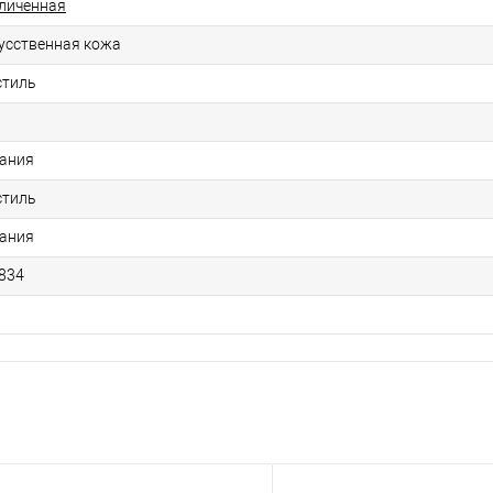
личенная
усственная кожа
стиль
Р
ания
стиль
ания
834