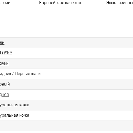
оссии
Европейское качество
Эксклюзивны
ли
LOSKY
очки
здник / Первые шаги
овый
дняя
уральная кожа
уральная кожа
Р