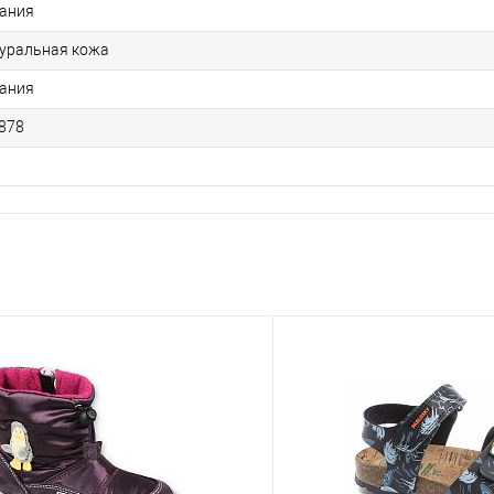
ания
уральная кожа
ания
878