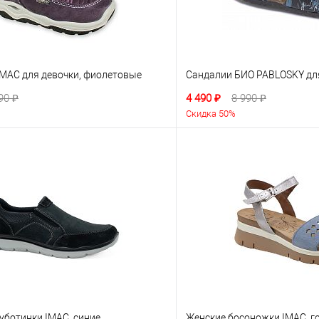
IMAC для девочки, фиолетовые
Сандалии БИО PABLOSKY для
90 ₽
4 490 ₽
8 990 ₽
Скидка 50%
уботинки IMAC, синие
Женские босоножки IMAC, г