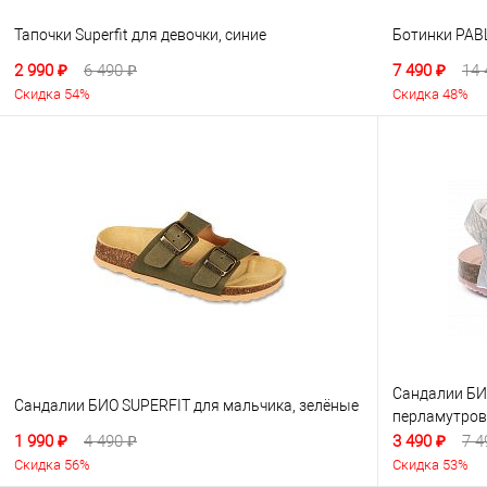
Тапочки Superfit для девочки, синие
Ботинки PAB
2 990 ₽
6 490 ₽
7 490 ₽
14 
Скидка 54%
Скидка 48%
Сандалии БИ
Сандалии БИО SUPERFIT для мальчика, зелёные
перламутро
1 990 ₽
4 490 ₽
3 490 ₽
7 4
Скидка 56%
Скидка 53%