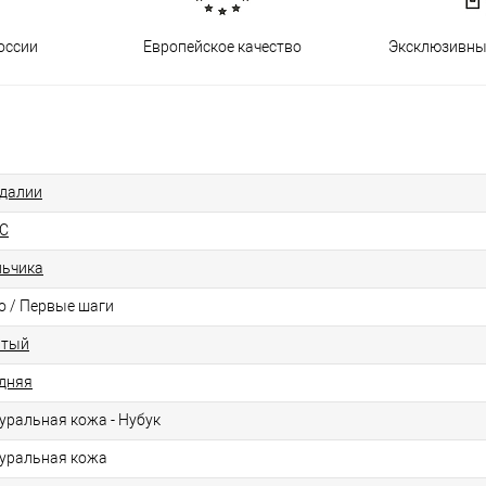
оссии
Европейское качество
Эксклюзивны
далии
C
ьчика
о / Первые шаги
лтый
дняя
уральная кожа - Нубук
уральная кожа