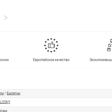
оссии
Европейское качество
Эксклюзивны
ли
/
Балетки
LOSKY
очки