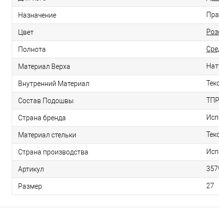
Пра
Назначение
Роз
Цвет
Сре
Полнота
Нат
Материал Верха
Тек
Внутренний Материал
ТП
Состав Подошвы
Исп
Страна бренда
Тек
Материал стельки
Исп
Страна производства
357
Артикул
27
Размер