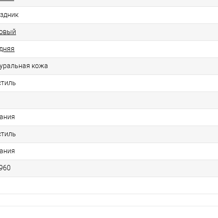
здник
овый
дняя
уральная кожа
стиль
Р
ания
стиль
ания
960