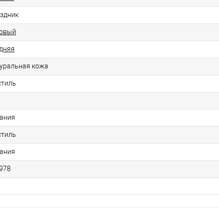
здник
овый
дняя
уральная кожа
стиль
Р
ания
стиль
ания
978