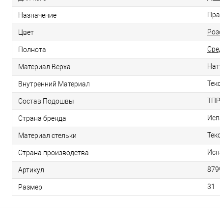
Пра
Назначение
Роз
Цвет
Сре
Полнота
Нат
Материал Верха
Тек
Внутренний Материал
ТП
Состав Подошвы
Исп
Страна бренда
Тек
Материал стельки
Исп
Страна производства
879
Артикул
31
Размер