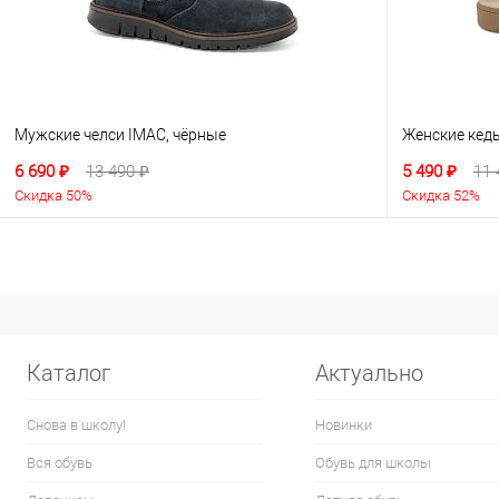
Мужские челси IMAC, чёрные
Женские кед
6 690 ₽
13 490 ₽
5 490 ₽
11 
Скидка 50%
Скидка 52%
Каталог
Актуально
Снова в школу!
Новинки
Вся обувь
Обувь для школы