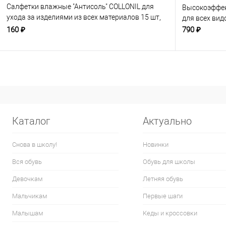
Салфетки влажные "Антисоль" COLLONIL для
Высокоэффек
ухода за изделиями из всех материалов 15 шт,
для всех вид
бесцветные
160 ₽
790 ₽
Каталог
Актуально
Снова в школу!
Новинки
Вся обувь
Обувь для школы
Девочкам
Летняя обувь
Мальчикам
Первые шаги
Малышам
Кеды и кроссовки