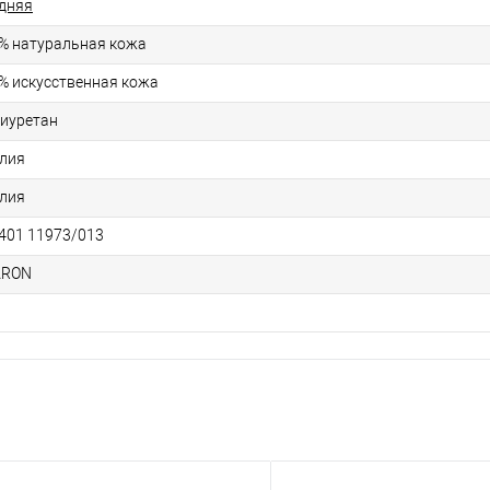
дняя
% натуральная кожа
% искусственная кожа
иуретан
лия
лия
401 11973/013
ARON