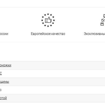
оссии
Европейское качество
Эксклюзивны
оножки
C
нщины
о
отой