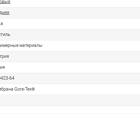
овый
дняя
жа
стиль
имерные материалы
трия
ия
0423-64
брана Gore-Tex®