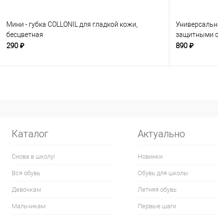
Мини - губка COLLONIL для гладкой кожи,
Универсальн
бесцветная
защитными с
290 ₽
890 ₽
Каталог
Актуально
Снова в школу!
Новинки
Вся обувь
Обувь для школы
Девочкам
Летняя обувь
Мальчикам
Первые шаги