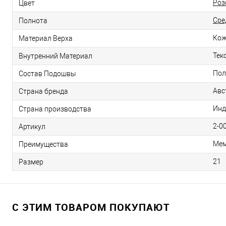
Роз
Цвет
Сре
Полнота
Ко
Материал Верха
Тек
Внутренний Материал
Пол
Состав Подошвы
Авс
Страна бренда
Инд
Страна производства
2-0
Артикул
Мем
Преимущества
21
Размер
С ЭТИМ ТОВАРОМ ПОКУПАЮТ