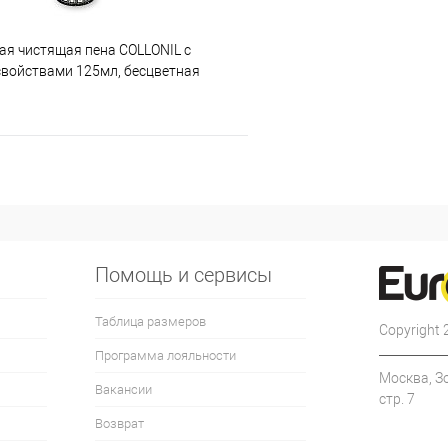
ая чистящая пена COLLONIL с
войствами 125мл, бесцветная
Помощь и сервисы
Таблица размеров
Copyright
Программа лояльности
Москва, З
Вакансии
стр. 7
Возврат