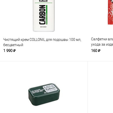
Салфетки вл
Чистящий крем COLLONIL для подошвы 100 мл,
ухода за изд
бесцветный
бесцветные
1 990 ₽
160 ₽