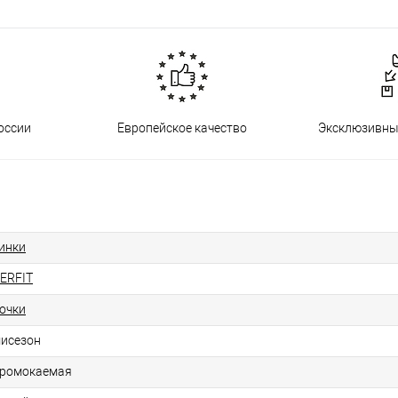
оссии
Европейское качество
Эксклюзивны
инки
ERFIT
очки
исезон
ромокаемая