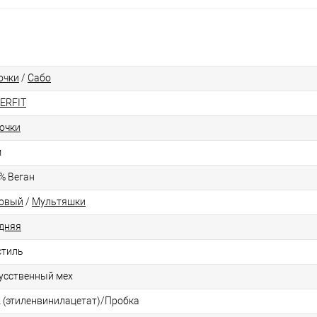
очки
/
Сабо
ERFIT
очки
м
% Веган
овый
/
Мультяшки
дняя
стиль
усственный мех
 (этиленвинилацетат)/Пробка