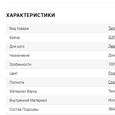
ХАРАКТЕРИСТИКИ
Тап
Вид товара
SUP
Бренд
Дев
Для кого
До
Назначение
100
Особенности
Роз
Цвет
Сре
Полнота
Тек
Материал Верха
Иск
Внутренний Материал
ЭВА
Состав Подошвы