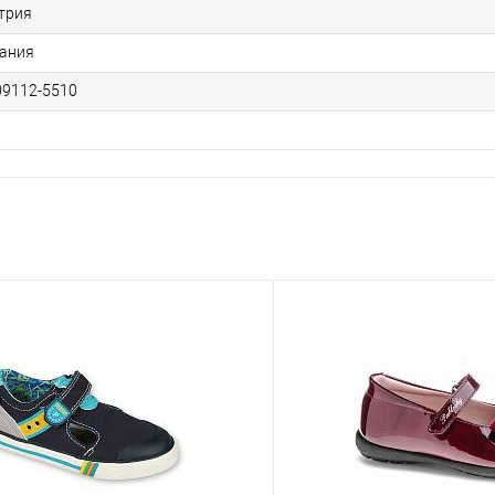
трия
ания
09112-5510