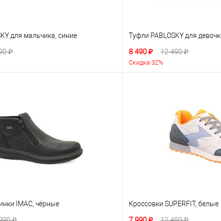
KY для мальчика, синие
Туфли PABLOSKY для девочк
90 ₽
8 490 ₽
12 490 ₽
Скидка 32%
инки IMAC, чёрные
Кроссовки SUPERFIT, белые
990 ₽
7 990 ₽
12 490 ₽