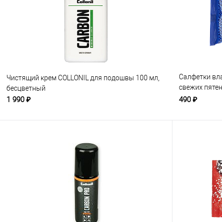
Салфетки вл
Чистящий крем COLLONIL для подошвы 100 мл,
свежих пятен
бесцветный
15 шт, бесцв
1 990 ₽
490 ₽