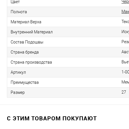
Чёр
Цвет
Мак
Полнота
Тек
Материал Верха
Иск
Внутренний Материал
Рез
Состав Подошвы
Авс
Страна бренда
Вье
Страна производства
1-0
Артикул
Мем
Преимущества
27
Размер
С ЭТИМ ТОВАРОМ ПОКУПАЮТ