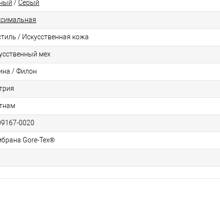
ный
/
Серый
симальная
стиль / Искусственная кожа
усственный мех
ина / Филон
трия
тнам
09167-0020
брана Gore-Tex®