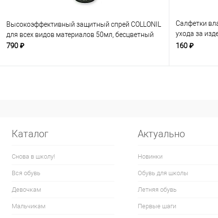
Салфетки вл
Высокоэффективный защитный спрей COLLONIL
ухода за изд
для всех видов материалов 50мл, бесцветный
бесцветные
790 ₽
160 ₽
Каталог
Актуально
Снова в школу!
Новинки
Вся обувь
Обувь для школы
Девочкам
Летняя обувь
Мальчикам
Первые шаги