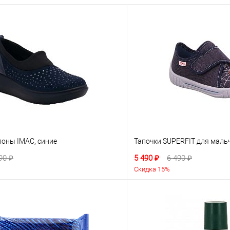
поны IMAC, синие
Тапочки SUPERFIT для мальч
90 ₽
5 490 ₽
6 490 ₽
Скидка 15%