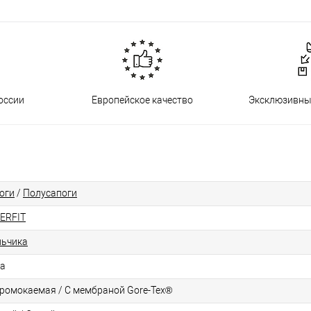
оссии
Европейское качество
Эксклюзивны
оги
/
Полусапоги
ERFIT
ьчика
а
ромокаемая / С мембраной Gore-Tex®