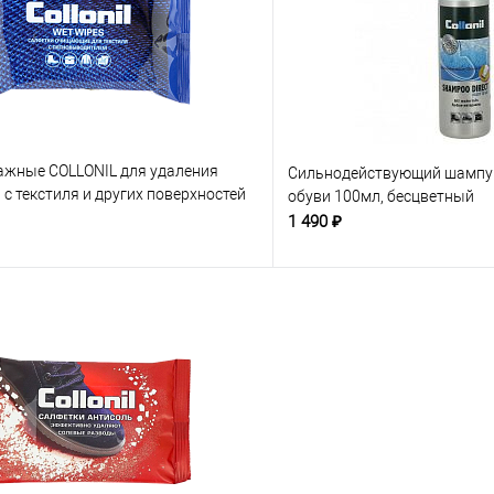
ажные COLLONIL для удаления
Сильнодействующий шампун
 с текстиля и других поверхностей
обуви 100мл, бесцветный
етные
1 490 ₽