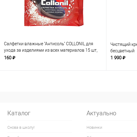
Салфетки влажные "Антисоль" COLLONIL для
Чистящий кр
ухода за изделиями из всех материалов 15 шт,
бесцветный
бесцветные
160 ₽
1 990 ₽
Каталог
Актуально
Снова в школу!
Новинки