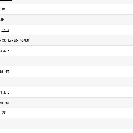
ола
ий
дняя
уральная кожа
стиль
Р
ания
стиль
ания
920