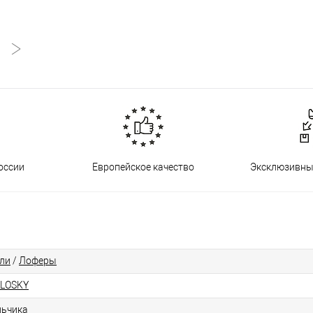
оссии
Европейское качество
Эксклюзивны
ли
/
Лоферы
LOSKY
ьчика