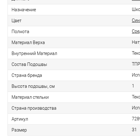
Шк
Назначение
Син
Цвет
Сре
Полнота
Нат
Материал Верха
Тек
Внутренний Материал
ТП
Состав Подошвы
Исп
Страна бренда
1
Высота подошвы, см
Тек
Материал стельки
Исп
Страна производства
728
Артикул
31
Размер