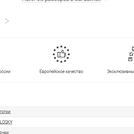
оссии
Европейское качество
Эксклюзивны
готки
LOSKY
очки