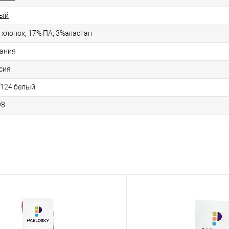
ый
 хлопок, 17% ПА, 3%эластан
ания
сия
124 белый
98