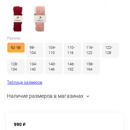
Размер:
92-98
98-
104-
110-
116-
122-
104
110
116
122
128
128-
134-
140-
146-
158-
134
140
146
152
164
Таблица размеров
Наличие размеров в магазинах
990 ₽