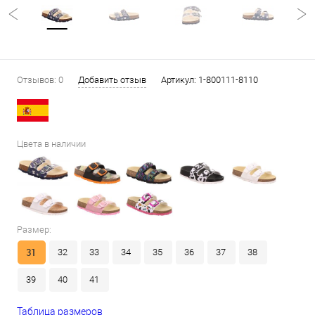
Отзывов: 0
Добавить отзыв
Артикул:
1-800111-8110
Цвета в наличии
Размер:
31
32
33
34
35
36
37
38
39
40
41
Таблица размеров