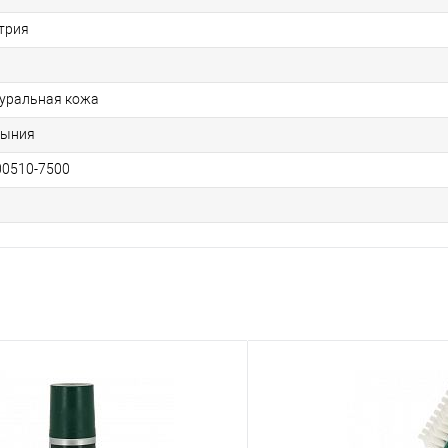
трия
уральная кожа
мыния
00510-7500