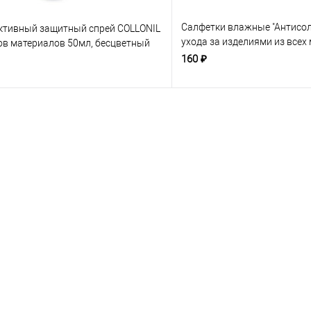
Салфетки влажные "Антисол
тивный защитный спрей COLLONIL
ухода за изделиями из всех
ов материалов 50мл, бесцветный
бесцветные
160 ₽