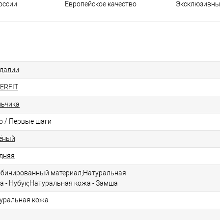
оссии
Европейское качество
Эксклюзивны
далии
ERFIT
ьчика
о / Первые шаги
ёный
дняя
бинированный материал;Натуральная
а - Нубук;Натуральная кожа - Замша
уральная кожа